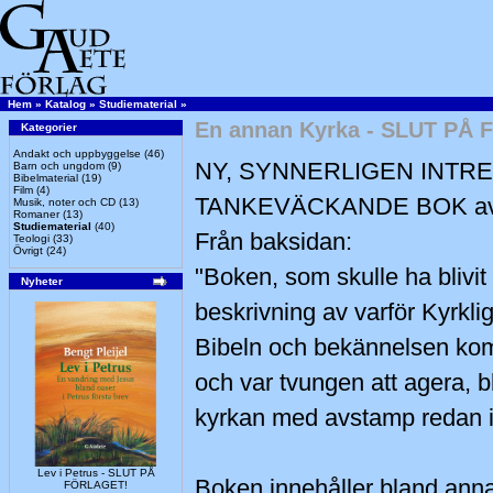
Hem
»
Katalog
»
Studiematerial
»
En annan Kyrka - SLUT PÅ
Kategorier
Andakt och uppbyggelse
(46)
NY, SYNNERLIGEN INTR
Barn och ungdom
(9)
Bibelmaterial
(19)
Film
(4)
TANKEVÄCKANDE BOK av 
Musik, noter och CD
(13)
Romaner
(13)
Studiematerial
(40)
Från baksidan:
Teologi
(33)
Övrigt
(24)
"Boken, som skulle ha blivit 
Nyheter
beskrivning av varför Kyrkli
Bibeln och bekännelsen kom 
och var tvungen att agera, 
kyrkan med avstamp redan i 1
Lev i Petrus - SLUT PÅ
Boken innehåller bland anna
FÖRLAGET!