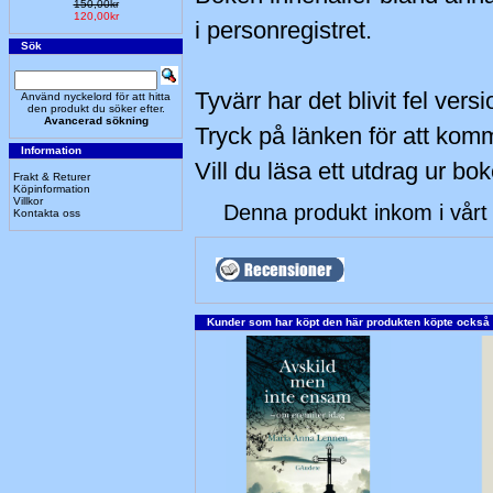
150,00kr
120,00kr
i personregistret.
Sök
Tyvärr har det blivit fel vers
Använd nyckelord för att hitta
den produkt du söker efter.
Avancerad sökning
Tryck på länken för att komma
Information
Vill du läsa ett utdrag ur bo
Frakt & Returer
Köpinformation
Villkor
Denna produkt inkom i vårt 
Kontakta oss
Kunder som har köpt den här produkten köpte också