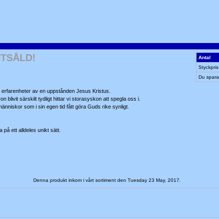
LUTSÅLD!
Antal
Styckpris
Du spara
rs erfarenheter av en uppstånden Jesus Kristus.
blivit särskilt tydligt hittar vi storasyskon att spegla oss i.
nniskor som i sin egen tid fått göra Guds rike synligt.
på ett alldeles unikt sätt.
Denna produkt inkom i vårt sortiment den Tuesday 23 May, 2017.