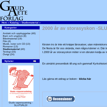
Hem
»
Katalog
»
Studiematerial
»
2000 år av storasyskon -S
Kategorier
Andakt och uppbyggelse
(46)
Barn och ungdom
(9)
Bibelmaterial
(19)
Film
(4)
Musik, noter och CD
(13)
Kirsten tro är inte ett knippe lärosatser, utan människo
Romaner
(13)
De flesta är för oss okända, men några känner vi. Där tron 
Studiematerial
(40)
Teologi
(33)
I
2000 år av storasyskon
möter vi en obruten kedja av mä
Övrigt
(24)
Nyheter
En utmärkt presentbok till ung och gammal! Kyrkohistoria 
Läs gärna ett utdrag ur boken -
klicka här
Guds vapenrustning -
SLUTSÅLD!