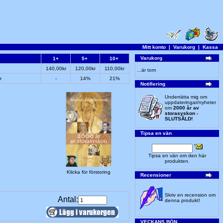
Mitt konto
|
Varukorg
|
Kassa
Varukorg
1+
5+
10+
140,00kr
120,00kr
110,00kr
...är tom
r
-
14%
21%
Notifiering
Underrätta mig om
uppdateringar/nyheter
om
2000 år av
storasyskon -
SLUTSÅLD!
Tipsa en vän
Tipsa en vän om den här
produkten.
Klicka för förstoring
Recensioner
Skriv en recension om
Antal:
denna produkt!
VECKANS BÖN