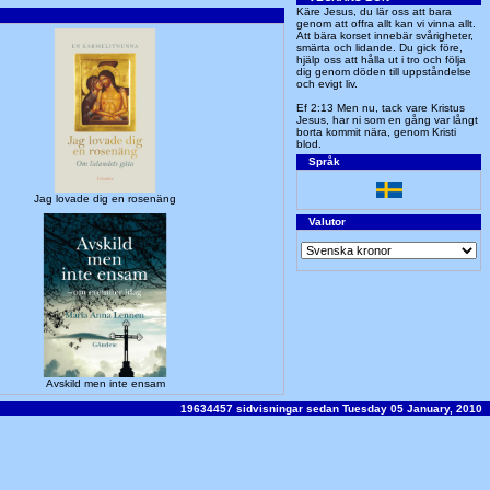
Käre Jesus, du lär oss att bara
genom att offra allt kan vi vinna allt.
Att bära korset innebär svårigheter,
smärta och lidande. Du gick före,
hjälp oss att hålla ut i tro och följa
dig genom döden till uppståndelse
och evigt liv.
Ef 2:13 Men nu, tack vare Kristus
Jesus, har ni som en gång var långt
borta kommit nära, genom Kristi
blod.
Språk
Jag lovade dig en rosenäng
Valutor
Avskild men inte ensam
19634457 sidvisningar sedan Tuesday 05 January, 2010