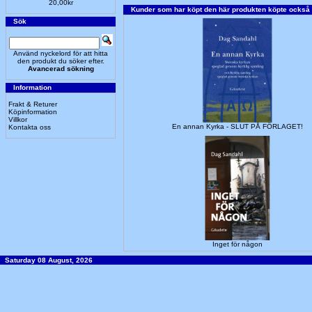
20,00kr
Kunder som har köpt den här produkten köpte också
Sök
Använd nyckelord för att hitta
den produkt du söker efter.
Avancerad sökning
Information
Frakt & Returer
Köpinformation
Villkor
En annan Kyrka - SLUT PÅ FÖRLAGET!
Kontakta oss
Inget för någon
Saturday 08 August, 2026