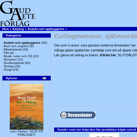
Hem
»
Katalog
»
Andakt och uppbyggelse
»
Curlingmammor, självmordsb
Kategorier
Andakt och uppbyggelse
(46)
Det som vi anser vara ganska moderna företeelser har Jan 
Barn och ungdom
(9)
Bibelmaterial
(19)
många glada upptäckter samtidigt som det på djupet vidg
Film
(4)
Läs gärna ett utdrag ur boken.
Klicka här
. SLUTSÅLD!!
Musik, noter och CD
(13)
Romaner
(13)
Studiematerial
(40)
Teologi
(33)
Övrigt
(24)
Nyheter
Kunder som har köpt den här produkten köpte också
Lev i Petrus - SLUT PÅ
FÖRLAGET!