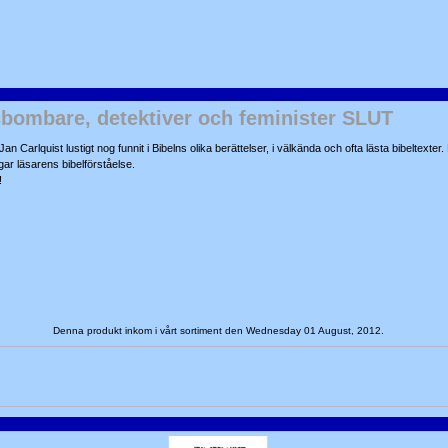
ombare, detektiver och feminister SLUT
Carlquist lustigt nog funnit i Bibelns olika berättelser, i välkända och ofta lästa bibeltexte
ar läsarens bibelförståelse.
!
Denna produkt inkom i vårt sortiment den Wednesday 01 August, 2012.