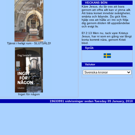
VECKANS BÖN
Käre Jesus, du lär oss att bara
genom att offra allt kan vi vinna allt.
Att bära korset innebär svårigheter,
smärta och lidande. Du gick före,
hjälp oss att hålla ut i tro och följa
dig genom döden till uppståndelse
och evigt liv.
Ef 2:13 Men nu, tack vare Kristus
Jesus, har ni som en gång var långt
borta kommit nära, genom Kristi
blod.
Tjänst i heligt rum - SLUTSÅLD!
Språk
Valutor
Inget för någon
19633991 sidvisningar sedan Tuesday 05 January, 2010