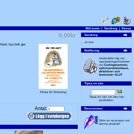
Mitt konto
|
Varukorg
|
Kassa
0,00kr
Varukorg
...är tom
r. Hans nya bok ger
Notifiering
Underrätta mig om
uppdateringar/nyheter
om
Curlingmammor,
självmordsbombare,
detektiver och
feminister SLUT
Tipsa en vän
Klicka för förstoring
Tipsa en vän om den här
produkten.
Antal:
Recensioner
Skriv en recension om
denna produkt!