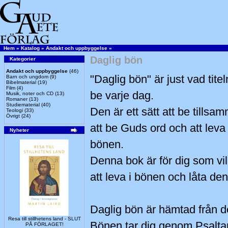
Hem
»
Katalog
»
Andakt och uppbyggelse
»
Daglig bön
Kategorier
Andakt och uppbyggelse
(46)
"Daglig bön" är just vad tite
Barn och ungdom
(9)
Bibelmaterial
(19)
Film
(4)
be varje dag.
Musik, noter och CD
(13)
Romaner
(13)
Studiematerial
(40)
Den är ett sätt att be tills
Teologi
(33)
Övrigt
(24)
att be Guds ord och att lev
Nyheter
bönen.
Denna bok är för dig som vill
att leva i bönen och låta den 
Daglig bön är hämtad från d
Resa till stillhetens land - SLUT
Bönen tar dig genom Psalta
PÅ FÖRLAGET!