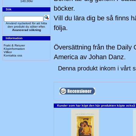
140,00kr
böcker.
Sök
Vill du lära dig be så finns 
Använd nyckelord för att hitta
följa.
den produkt du söker efter.
Avancerad sökning
Information
Översättning från the Daily 
Frakt & Returer
Köpinformation
Villkor
America av Johan Danz.
Kontakta oss
Denna produkt inkom i vårt 
Kunder som har köpt den här produkten köpte också