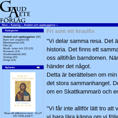
Hem
»
Katalog
»
Andakt och uppbyggelse
»
Fri som ett krucifix
Kategorier
Andakt och uppbyggelse
(46)
"Vi delar samma resa. Det ä
Barn och ungdom
(9)
Bibelmaterial
(19)
Film
(4)
historia. Det finns ett sam
Musik, noter och CD
(13)
Romaner
(13)
Studiematerial
(40)
oss alltifrån barndomen. När 
Teologi
(33)
Övrigt
(24)
händer det något.
Nyheter
Detta är berättelsen om min 
det stora sammanhanget. De
om en Skattkammarö och en 
"Vi får inte alltför lätt tro a
Resa till stillhetens land - SLUT
vi bara lära känna om vi följe
PÅ FÖRLAGET!