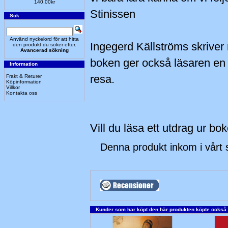
140,00kr
Stinissen
Sök
Använd nyckelord för att hitta
Ingegerd Källströms skriver m
den produkt du söker efter.
Avancerad sökning
boken ger också läsaren en 
Information
resa.
Frakt & Returer
Köpinformation
Villkor
Kontakta oss
Vill du läsa ett utdrag ur bo
Denna produkt inkom i vårt
Kunder som har köpt den här produkten köpte också