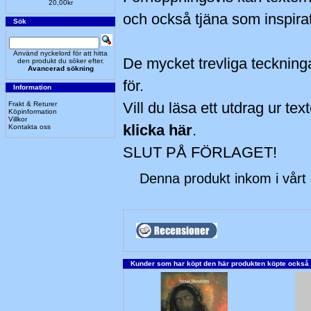
20,00kr
och också tjäna som inspirati
Sök
Använd nyckelord för att hitta
De mycket trevliga teckning
den produkt du söker efter.
Avancerad sökning
för.
Information
Vill du läsa ett utdrag ur t
Frakt & Returer
Köpinformation
Villkor
klicka här
.
Kontakta oss
SLUT PÅ FÖRLAGET!
Denna produkt inkom i vårt
Kunder som har köpt den här produkten köpte också