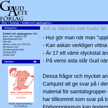
Hem
»
Katalog
»
Andakt och uppbyggelse
»
Allt är faktiskt inte Guds f
Kategorier
Andakt och uppbyggelse
(46)
- Hur gör man när man "upplyf
Barn och ungdom
(9)
Bibelmaterial
(19)
Film
(4)
- Kan askan verkligen vittna
Musik, noter och CD
(13)
Romaner
(13)
Studiematerial
(40)
- Är 17 ett värre olyckstal ä
Teologi
(33)
Övrigt
(24)
- På vems sida står Gud när
Nyheter
Dessa frågor och mycket an
Carlquist att ge svar på i de
material för samtalsgrupper 
har tillkommit som svar på 
Guds vapenrustning -
Förhoppningsvis kan texterna
SLUTSÅLD!