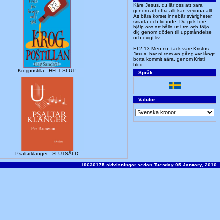
Käre Jesus, du lär oss att bara
genom att offra allt kan vi vinna allt.
Att bära korset innebär svårigheter,
smärta och lidande. Du gick före,
hjälp oss att hålla ut i tro och följa
dig genom döden till uppståndelse
och evigt liv.
Ef 2:13 Men nu, tack vare Kristus
Jesus, har ni som en gång var långt
borta kommit nära, genom Kristi
blod.
Krogpostilla - HELT SLUT!
Språk
Valutor
Psaltarklanger - SLUTSÅLD!
19630175 sidvisningar sedan Tuesday 05 January, 2010