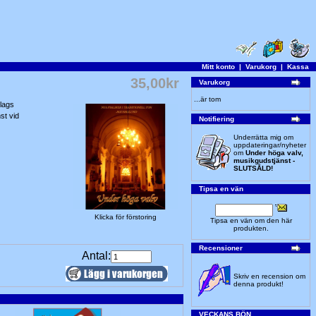
Mitt konto
|
Varukorg
|
Kassa
35,00kr
Varukorg
...är tom
slags
st vid
Notifiering
Underrätta mig om
uppdateringar/nyheter
om
Under höga valv,
musikgudstjänst -
SLUTSÅLD!
Tipsa en vän
Klicka för förstoring
Tipsa en vän om den här
produkten.
Recensioner
Antal:
Skriv en recension om
denna produkt!
VECKANS BÖN