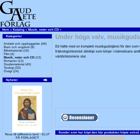
Hem
»
Katalog
»
Musik, noter och CD
»
Under höga valv, musikgud
Kategorier
Andakt och uppbyggelse
(46)
Ett häfte med en komplett musikgudstjänst för den som v
Barn och ungdom
(9)
Bibelmaterial
(19)
frälsningshistorisk tidslinje som börjar i människans andl
Film
(4)
världshistoriens slut.
Musik, noter och CD
(13)
Romaner
(13)
Studiematerial
(40)
Teologi
(33)
Övrigt
(24)
Nyheter
Kunder som har köpt den här produkten köpte också
Resa till stillhetens land - SLUT
PÅ FÖRLAGET!