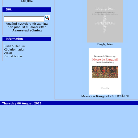
140,00kr
Sök
Använd nyckelord för att hitta
den produkt du söker efter.
Avancerad sökning
Information
Daglig bön
Frakt & Returer
Köpinformation
Villkor
Kontakta oss
Messe de Rangueil - SLUTSÅLD!
Thursday 06 August, 2026