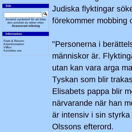
Sök
Judiska flyktingar söke
förekommer mobbing o
Använd nyckelord för att hitta
den produkt du söker efter.
Avancerad sökning
Information
Frakt & Returer
"Personerna i berätte
Köpinformation
Villkor
Kontakta oss
människor är. Flyktinga
utan kan vara arga mam
Tyskan som blir trakas
Elisabets pappa blir 
närvarande när han mö
är intensiv i sin styr
Olssons efterord.