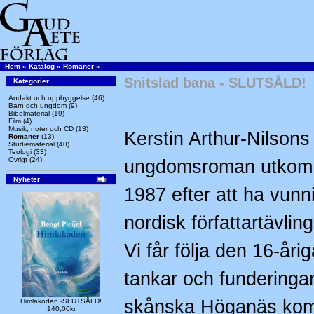
Hem
»
Katalog
»
Romaner
»
Snitslad bana - SLUTSÅLD!
Kategorier
Andakt och uppbyggelse
(46)
Barn och ungdom
(9)
Bibelmaterial
(19)
Film
(4)
Musik, noter och CD
(13)
Kerstin Arthur-Nilsons
Romaner
(13)
Studiematerial
(40)
Teologi
(33)
Övrigt
(24)
ungdomsroman utkom 
Nyheter
1987 efter att ha vunni
nordisk författartävling
Vi får följa den 16-åri
tankar och funderingar
skånska Höganäs komm
Himlakoden -SLUTSÅLD!
140,00kr