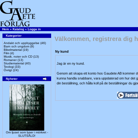
Hem
»
Katalog
»
Logga in
Kategorier
Välkommen, registrera dig h
Andakt och uppbyggelse
(46)
Barn och ungdom
(9)
Bibelmaterial
(19)
Ny kund
Film
(4)
Musik, noter och CD
(13)
Romaner
(13)
Studiematerial
(40)
Jag är en ny kund.
Teologi
(33)
Övrigt
(24)
Genom att skapa ett konto hos Gaudete AB kommer du
kunna handla snabbare, vara uppdaterad om hur det 
Nyheter
din beställning, och hålla koll på de beställningar du gjor
Om ljuset som lyser i mörkret -
SLUTSÅLD!