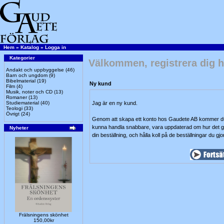
Hem
»
Katalog
»
Logga in
Kategorier
Välkommen, registrera dig h
Andakt och uppbyggelse
(46)
Barn och ungdom
(9)
Bibelmaterial
(19)
Ny kund
Film
(4)
Musik, noter och CD
(13)
Romaner
(13)
Studiematerial
(40)
Jag är en ny kund.
Teologi
(33)
Övrigt
(24)
Genom att skapa ett konto hos Gaudete AB kommer du
kunna handla snabbare, vara uppdaterad om hur det 
Nyheter
din beställning, och hålla koll på de beställningar du gjor
Frälsningens skönhet
150,00kr