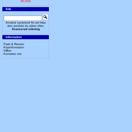
80,00kr
Sök
Använd nyckelord för att hitta
den produkt du söker efter.
Avancerad sökning
Information
Frakt & Returer
Köpinformation
Villkor
Kontakta oss