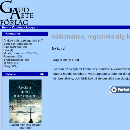
Hem
»
Katalog
»
Logga in
Kategorier
Välkommen, registrera dig h
Andakt och uppbyggelse
(46)
Barn och ungdom
(9)
Bibelmaterial
(19)
Ny kund
Film
(4)
Musik, noter och CD
(13)
Romaner
(13)
Studiematerial
(40)
Jag är en ny kund.
Teologi
(33)
Övrigt
(24)
Genom att skapa ett konto hos Gaudete AB kommer du
kunna handla snabbare, vara uppdaterad om hur det 
Nyheter
din beställning, och hålla koll på de beställningar du gjor
Avskild men inte ensam
150,00kr