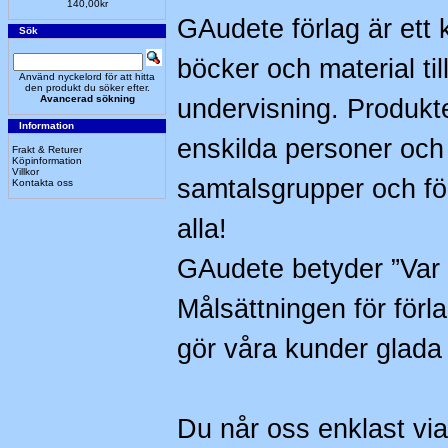
140,00kr
GAudete förlag är ett k
Sök
böcker och material ti
Använd nyckelord för att hitta
den produkt du söker efter.
Avancerad sökning
undervisning. Produk
Information
enskilda personer och 
Frakt & Returer
Köpinformation
Villkor
samtalsgrupper och för
Kontakta oss
alla!
GAudete betyder ”Var g
Målsättningen för förl
gör våra kunder glad
Du når oss enklast via