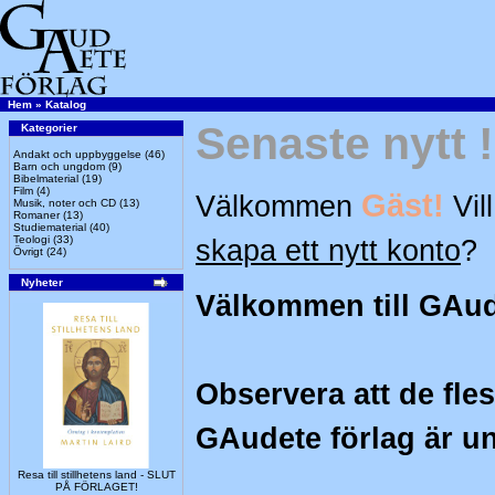
Hem
»
Katalog
Senaste nytt !
Kategorier
Andakt och uppbyggelse
(46)
Barn och ungdom
(9)
Bibelmaterial
(19)
Film
(4)
Gäst!
Välkommen
Vil
Musik, noter och CD
(13)
Romaner
(13)
Studiematerial
(40)
Teologi
(33)
skapa ett nytt konto
?
Övrigt
(24)
Nyheter
Välkommen till GAud
Observera att de flest
GAudete förlag är un
Resa till stillhetens land - SLUT
PÅ FÖRLAGET!