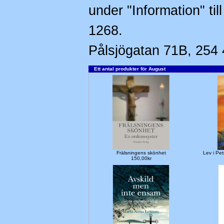
under "Information" til
1268.
Pålsjögatan 71B, 254 
Ett antal produkter för August
Frälsningens skönhet
Lev i Pe
150,00kr