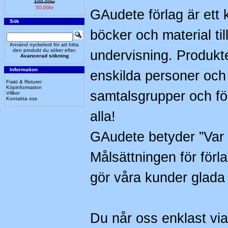
100,00kr
50,00kr
GAudete förlag är ett k
Sök
böcker och material ti
Använd nyckelord för att hitta
den produkt du söker efter.
undervisning. Produk
Avancerad sökning
Information
enskilda personer och 
Frakt & Returer
Köpinformation
samtalsgrupper och för
Villkor
Kontakta oss
alla!
GAudete betyder ”Var g
Målsättningen för förl
gör våra kunder glad
Du når oss enklast via