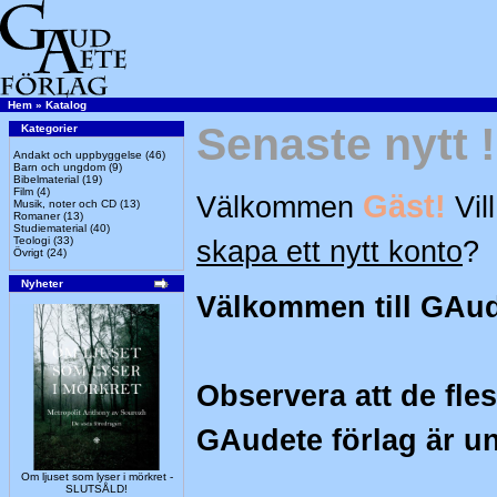
Hem
»
Katalog
Senaste nytt !
Kategorier
Andakt och uppbyggelse
(46)
Barn och ungdom
(9)
Bibelmaterial
(19)
Film
(4)
Gäst!
Välkommen
Vil
Musik, noter och CD
(13)
Romaner
(13)
Studiematerial
(40)
Teologi
(33)
skapa ett nytt konto
?
Övrigt
(24)
Nyheter
Välkommen till GAud
Observera att de flest
GAudete förlag är un
Om ljuset som lyser i mörkret -
SLUTSÅLD!