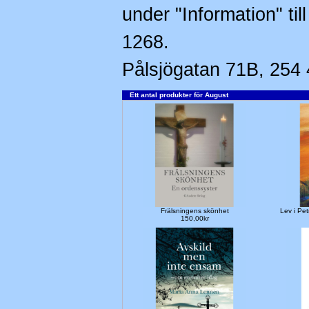
under "Information" til
1268.
Pålsjögatan 71B, 254 
Ett antal produkter för August
Frälsningens skönhet
Lev i Pe
150,00kr