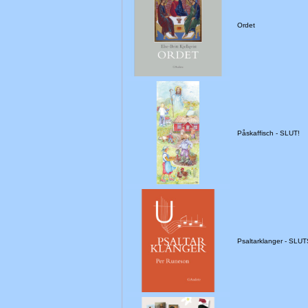
Ordet
Påskaffisch - SLUT!
Psaltarklanger - SLU