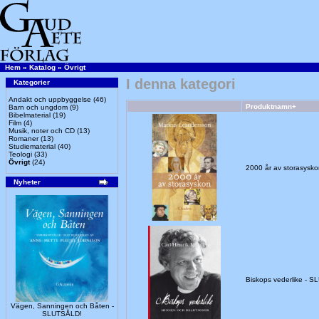
Hem
»
Katalog
»
Övrigt
I denna kategori
Kategorier
Andakt och uppbyggelse
(46)
Produktnamn+
Barn och ungdom
(9)
Bibelmaterial
(19)
Film
(4)
Musik, noter och CD
(13)
Romaner
(13)
Studiematerial
(40)
Teologi
(33)
Övrigt
(24)
2000 år av storasys
Nyheter
Biskops vederlike - 
Vägen, Sanningen och Båten -
SLUTSÅLD!