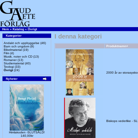
Hem
»
Katalog
»
Övrigt
I denna kategori
Kategorier
Andakt och uppbyggelse
(46)
Produktnamn+
Barn och ungdom
(9)
Bibelmaterial
(19)
Film
(4)
Musik, noter och CD
(13)
Romaner
(13)
Studiematerial
(40)
Teologi
(33)
Övrigt
(24)
2000 år av storasys
Nyheter
Biskops vederlike - 
Himlakoden -SLUTSÅLD!
140,00kr