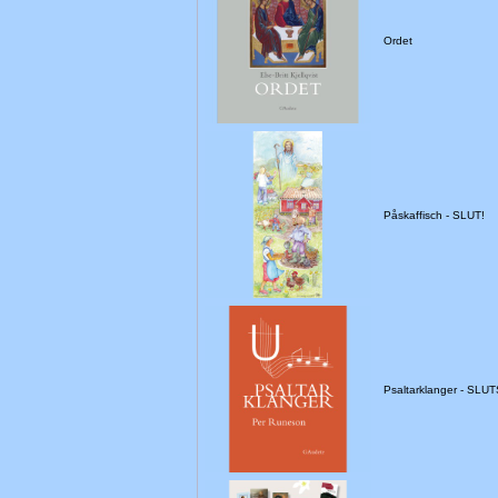
Ordet
Påskaffisch - SLUT!
Psaltarklanger - SLU