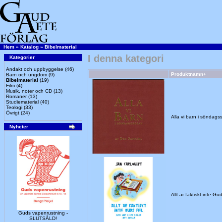
Hem
»
Katalog
»
Bibelmaterial
I denna kategori
Kategorier
Andakt och uppbyggelse
(46)
Produktnamn+
Barn och ungdom
(9)
Bibelmaterial
(19)
Film
(4)
Musik, noter och CD
(13)
Romaner
(13)
Studiematerial
(40)
Teologi
(33)
Övrigt
(24)
Alla vi barn i söndags
Nyheter
Allt är faktiskt inte G
Guds vapenrustning -
SLUTSÅLD!