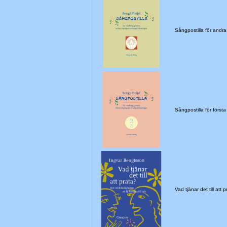
Sångpostilla för and
Sångpostilla för förs
Vad tjänar det till at