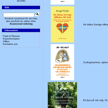
20,00kr
Sök
Använd nyckelord för att hitta
den produkt du söker efter.
Avancerad sökning
Att älska Sverige till
Information
Frakt & Returer
Köpinformation
Villkor
Kontakta oss
Curlingmammor, självm
Ett ljus på min stig 