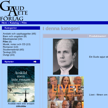
Hem
»
Katalog
»
Film
I denna kategori
Kategorier
Andakt och uppbyggelse
(46)
Produktnamn+
Barn och ungdom
(9)
Bibelmaterial
(19)
Film
(4)
Musik, noter och CD
(13)
Romaner
(13)
Studiematerial
(40)
Teologi
(33)
Övrigt
(24)
Ett Guds spjut 
Nyheter
Livet - filmen om
Avskild men inte ensam
150,00kr