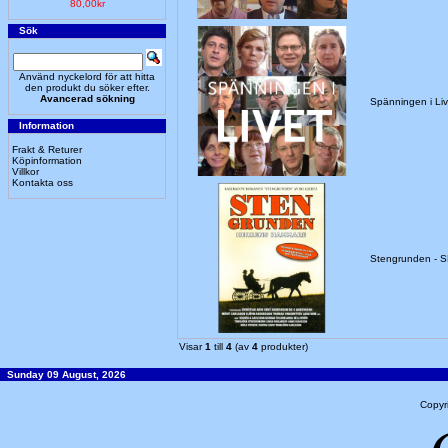
80,00kr
Sök
Använd nyckelord för att hitta
den produkt du söker efter.
Avancerad sökning
Spänningen i Liv
Information
Frakt & Returer
Köpinformation
Villkor
Kontakta oss
Stengrunden - 
Visar
1
till
4
(av
4
produkter)
Sunday 09 August, 2026
Copyr