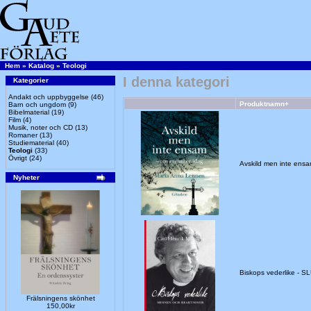
Hem
»
Katalog
»
Teologi
I denna kategori
Kategorier
Andakt och uppbyggelse
(46)
Produktnamn+
Barn och ungdom
(9)
Bibelmaterial
(19)
Film
(4)
Musik, noter och CD
(13)
Romaner
(13)
Studiematerial
(40)
Teologi
(33)
Övrigt
(24)
Avskild men inte ens
Nyheter
Biskops vederlike - 
Frälsningens skönhet
150,00kr