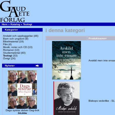
Hem
»
Katalog
»
Teologi
I denna kategori
Kategorier
Andakt och uppbyggelse
(46)
Produktnamn+
Barn och ungdom
(9)
Bibelmaterial
(19)
Film
(4)
Musik, noter och CD
(13)
Romaner
(13)
Studiematerial
(40)
Teologi
(33)
Övrigt
(24)
Avskild men inte ens
Nyheter
Biskops vederlike - 
Dags systrar skriver Dag-bok
50,00kr