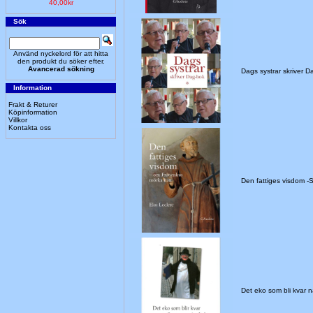
40,00kr
Sök
Använd nyckelord för att hitta
den produkt du söker efter.
Avancerad sökning
Dags systrar skriver D
Information
Frakt & Returer
Köpinformation
Villkor
Kontakta oss
Den fattiges visdom 
Det eko som bli kvar nä