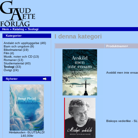
Hem
»
Katalog
»
Teologi
I denna kategori
Kategorier
Andakt och uppbyggelse
(46)
Produktnamn+
Barn och ungdom
(9)
Bibelmaterial
(19)
Film
(4)
Musik, noter och CD
(13)
Romaner
(13)
Studiematerial
(40)
Teologi
(33)
Övrigt
(24)
Avskild men inte ens
Nyheter
Biskops vederlike - 
Himlakoden -SLUTSÅLD!
140,00kr