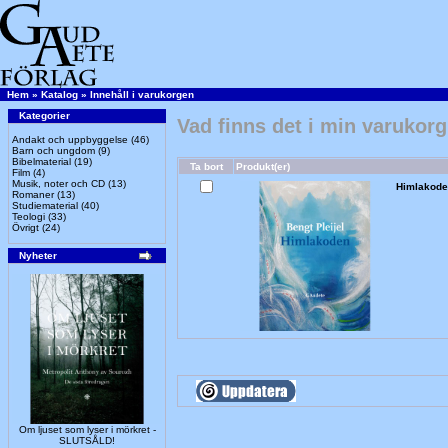
Hem
»
Katalog
»
Innehåll i varukorgen
Kategorier
Vad finns det i min varukor
Andakt och uppbyggelse
(46)
Barn och ungdom
(9)
Bibelmaterial
(19)
Ta bort
Produkt(er)
Film
(4)
Musik, noter och CD
(13)
Himlakode
Romaner
(13)
Studiematerial
(40)
Teologi
(33)
Övrigt
(24)
Nyheter
Om ljuset som lyser i mörkret -
SLUTSÅLD!