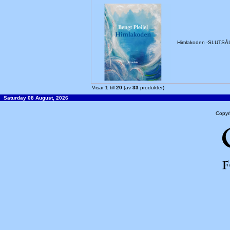
Himlakoden -SLUTSÅ
Visar
1
till
20
(av
33
produkter)
Saturday 08 August, 2026
Copyr