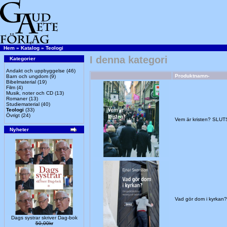
Hem
»
Katalog
»
Teologi
I denna kategori
Kategorier
Andakt och uppbyggelse
(46)
Produktnamn-
Barn och ungdom
(9)
Bibelmaterial
(19)
Film
(4)
Musik, noter och CD
(13)
Romaner
(13)
Studiematerial
(40)
Teologi
(33)
Övrigt
(24)
Vem är kristen? SLU
Nyheter
Vad gör dom i kyrka
Dags systrar skriver Dag-bok
50,00kr