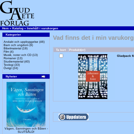
Hem
»
Katalog
»
Innehåll i varukorgen
Kategorier
Vad finns det i min varukor
Andakt och uppbyggelse
(46)
Barn och ungdom
(9)
Bibelmaterial
(19)
Ta bort
Produkt(er)
Film
(4)
Musik, noter och CD
(13)
Gladpack f
Romaner
(13)
Studiematerial
(40)
Teologi
(33)
Övrigt
(24)
Nyheter
Vägen, Sanningen och Båten -
SLUTSÅLD!