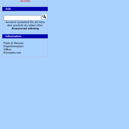
40,00kr
Sök
Använd nyckelord för att hitta
den produkt du söker efter.
Avancerad sökning
Information
Frakt & Returer
Köpinformation
Villkor
Kontakta oss