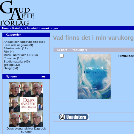
Hem
»
Katalog
»
Innehåll i varukorgen
Kategorier
Vad finns det i min varukor
Andakt och uppbyggelse
(46)
Barn och ungdom
(9)
Bibelmaterial
(19)
Ta bort
Produkt(er)
Film
(4)
Musik, noter och CD
(13)
Himlakode
Romaner
(13)
Studiematerial
(40)
Teologi
(33)
Övrigt
(24)
Nyheter
Dags systrar skriver Dag-bok
50,00kr