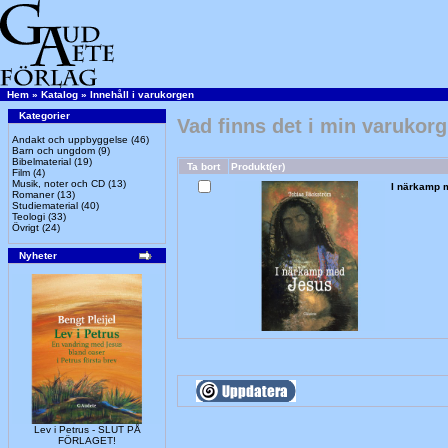
Hem
»
Katalog
»
Innehåll i varukorgen
Kategorier
Vad finns det i min varukor
Andakt och uppbyggelse
(46)
Barn och ungdom
(9)
Bibelmaterial
(19)
Ta bort
Produkt(er)
Film
(4)
Musik, noter och CD
(13)
I närkamp 
Romaner
(13)
Studiematerial
(40)
Teologi
(33)
Övrigt
(24)
Nyheter
Lev i Petrus - SLUT PÅ
FÖRLAGET!