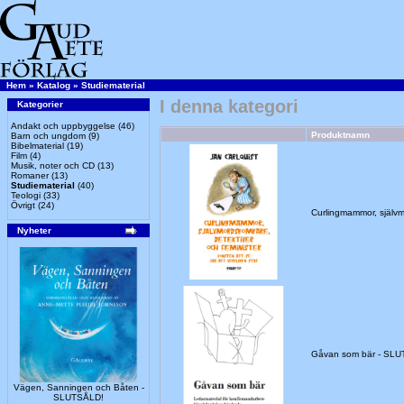
Hem
»
Katalog
»
Studiematerial
I denna kategori
Kategorier
Andakt och uppbyggelse
(46)
Produktnamn
Barn och ungdom
(9)
Bibelmaterial
(19)
Film
(4)
Musik, noter och CD
(13)
Romaner
(13)
Studiematerial
(40)
Teologi
(33)
Övrigt
(24)
Curlingmammor, självm
Nyheter
Gåvan som bär - SL
Vägen, Sanningen och Båten -
SLUTSÅLD!