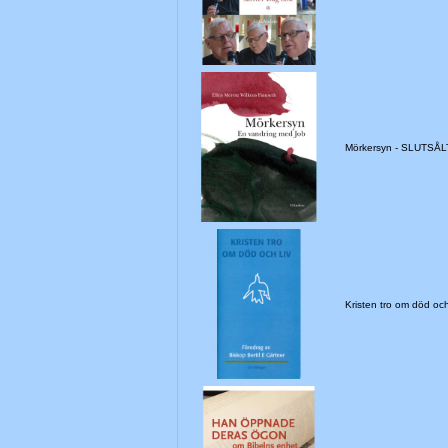
Mörkersyn - SLUTSÅL
Kristen tro om död oc