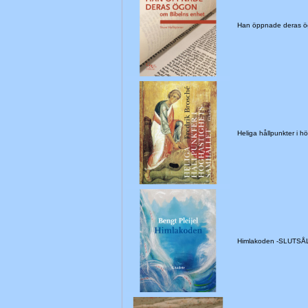
Han öppnade deras ö
Heliga hållpunkter i 
Himlakoden -SLUTSÅ