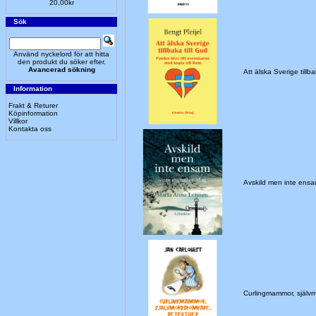
20,00kr
Sök
Använd nyckelord för att hitta
den produkt du söker efter.
Avancerad sökning
Att älska Sverige till
Information
Frakt & Returer
Köpinformation
Villkor
Kontakta oss
Avskild men inte ens
Curlingmammor, självm