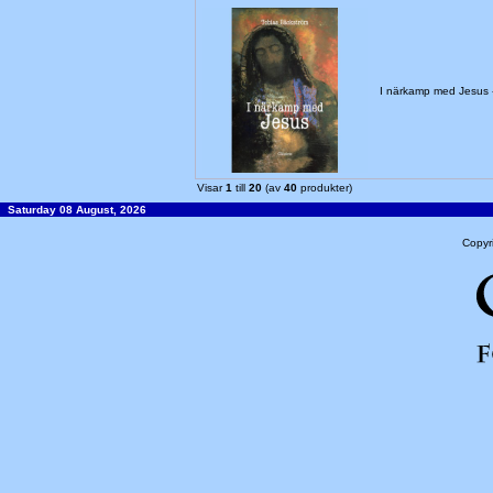
I närkamp med Jesus
Visar
1
till
20
(av
40
produkter)
Saturday 08 August, 2026
Copyr