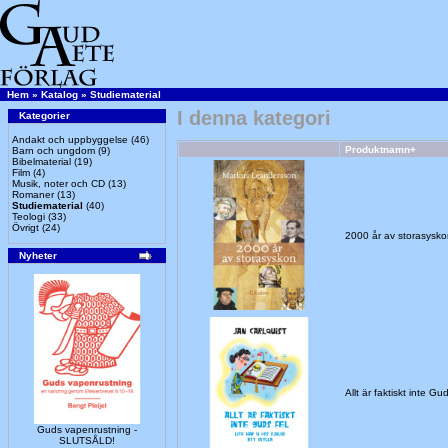
Hem
»
Katalog
»
Studiematerial
I denna kategori
Kategorier
Andakt och uppbyggelse
(46)
Produktnamn+
Barn och ungdom
(9)
Bibelmaterial
(19)
Film
(4)
Musik, noter och CD
(13)
Romaner
(13)
Studiematerial
(40)
Teologi
(33)
Övrigt
(24)
2000 år av storasys
Nyheter
Allt är faktiskt inte G
Guds vapenrustning -
SLUTSÅLD!