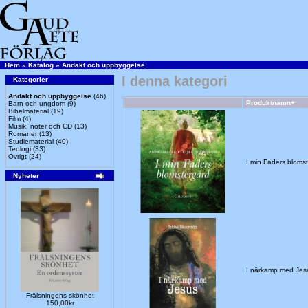
Hem
»
Katalog
»
Andakt och uppbyggelse
I denna kategori
Kategorier
Andakt och uppbyggelse
(46)
Produktnamn+
Barn och ungdom
(9)
Bibelmaterial
(19)
Film
(4)
Musik, noter och CD
(13)
Romaner
(13)
Studiematerial
(40)
Teologi
(33)
Övrigt
(24)
I min Faders bloms
Nyheter
I närkamp med Jes
Frälsningens skönhet
150,00kr