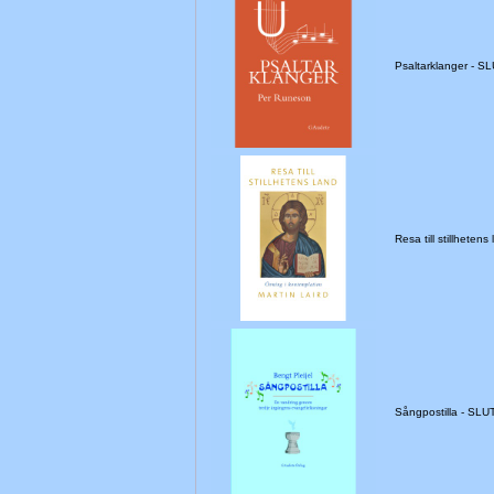
Psaltarklanger - 
Resa till stillhet
Sångpostilla - SL