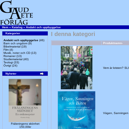
Hem
»
Katalog
»
Andakt och uppbyggelse
I denna kategori
Kategorier
Andakt och uppbyggelse
(46)
Produktnamn-
Barn och ungdom
(9)
Bibelmaterial
(19)
Film
(4)
Musik, noter och CD
(13)
Romaner
(13)
Studiematerial
(40)
Teologi
(33)
Övrigt
(24)
Vem är kristen? S
Nyheter
Vägen, Sanningen
Frälsningens skönhet
150,00kr