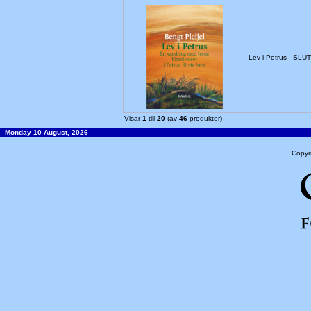
Lev i Petrus - SL
Visar
1
till
20
(av
46
produkter)
Monday 10 August, 2026
Copyr