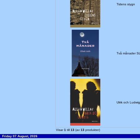
Tidens stygn
Två månader S
Ulrik och Ludw
Visar
1
till
13
(av
13
produkter)
Friday 07 August, 2026