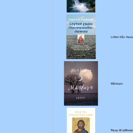
Löftet från Hav
Månbarn
Resa till still