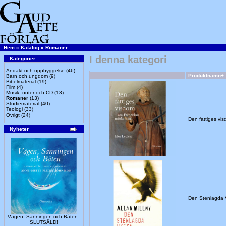
Hem
»
Katalog
»
Romaner
I denna kategori
Kategorier
Andakt och uppbyggelse
(46)
Produktnamn+
Barn och ungdom
(9)
Bibelmaterial
(19)
Film
(4)
Musik, noter och CD
(13)
Romaner
(13)
Studiematerial
(40)
Teologi
(33)
Övrigt
(24)
Den fattiges v
Nyheter
Den Stenlagda
Vägen, Sanningen och Båten -
SLUTSÅLD!