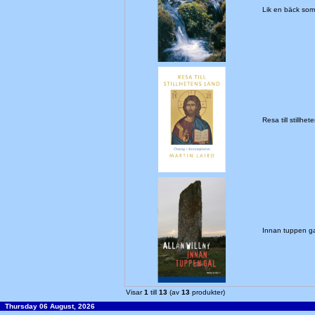
Lik en bäck som
Resa till still
Innan tuppen g
Visar
1
till
13
(av
13
produkter)
Thursday 06 August, 2026