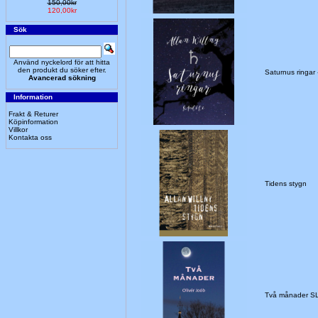
150,00kr
120,00kr
Sök
Använd nyckelord för att hitta
den produkt du söker efter.
Saturnus ringa
Avancerad sökning
Information
Frakt & Returer
Köpinformation
Villkor
Kontakta oss
Tidens stygn
Två månader S