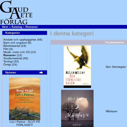
Hem
»
Katalog
»
Romaner
I denna kategori
Kategorier
Andakt och uppbyggelse
(46)
Produktnamn
Barn och ungdom
(9)
Bibelmaterial
(19)
Film
(4)
Musik, noter och CD
(13)
Romaner
(13)
Studiematerial
(40)
Teologi
(33)
Övrigt
(24)
Den Stenlagda
Nyheter
Månbarn
Lev i Petrus - SLUT PÅ
FÖRLAGET!