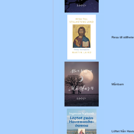
Resa till still
Månbarn
Löftet från Hav