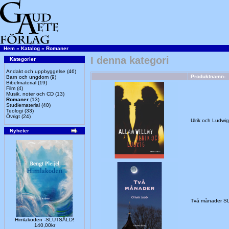
Hem
»
Katalog
»
Romaner
I denna kategori
Kategorier
Andakt och uppbyggelse
(46)
Produktnamn-
Barn och ungdom
(9)
Bibelmaterial
(19)
Film
(4)
Musik, noter och CD
(13)
Romaner
(13)
Studiematerial
(40)
Teologi
(33)
Övrigt
(24)
Ulrik och Ludw
Nyheter
Två månader S
Himlakoden -SLUTSÅLD!
140,00kr