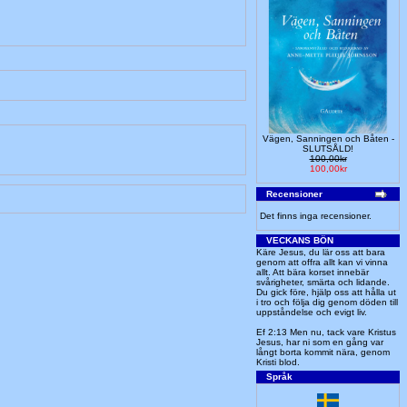
Vägen, Sanningen och Båten -
SLUTSÅLD!
100,00kr
100,00kr
Recensioner
Det finns inga recensioner.
VECKANS BÖN
Käre Jesus, du lär oss att bara
genom att offra allt kan vi vinna
allt. Att bära korset innebär
svårigheter, smärta och lidande.
Du gick före, hjälp oss att hålla ut
i tro och följa dig genom döden till
uppståndelse och evigt liv.
Ef 2:13 Men nu, tack vare Kristus
Jesus, har ni som en gång var
långt borta kommit nära, genom
Kristi blod.
Språk