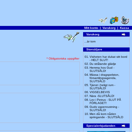
Mitt konto
|
Varukorg
|
Kassa
Varukorg
...är tom
Storsäljare
01.
Visheten har dukat sitt bord
* Obligatoriska uppgifter
- HELT SLUT!
02.
Du strålande glädje
03.
Hemma hos Gud -
SLUTSÅLD!
04.
Mässa i dragspelston,
församlingsagenda,
SLUTSÅLD
05.
Tjänst i heligt rum -
SLUTSÅLD!
06.
VIGSELBEVIS
07.
Nära -SLUTSÅLD!
08.
Lev i Petrus - SLUT PÅ
FÖRLAGET!
09.
Guds vapenrustning -
SLUTSÅLD!
10.
Men då kom nåden
springande - SLUTSÅLD
Specialerbjudanden