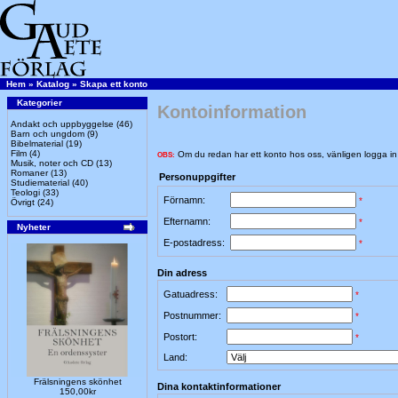
Hem
»
Katalog
»
Skapa ett konto
Kategorier
Kontoinformation
Andakt och uppbyggelse
(46)
Barn och ungdom
(9)
Bibelmaterial
(19)
Film
(4)
Om du redan har ett konto hos oss, vänligen logga i
OBS:
Musik, noter och CD
(13)
Romaner
(13)
Personuppgifter
Studiematerial
(40)
Teologi
(33)
Förnamn:
*
Övrigt
(24)
Efternamn:
*
Nyheter
E-postadress:
*
Din adress
Gatuadress:
*
Postnummer:
*
Postort:
*
Land:
Frälsningens skönhet
Dina kontaktinformationer
150,00kr