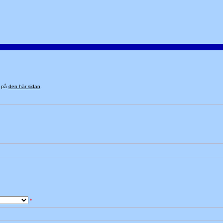
n på
den här sidan
.
*