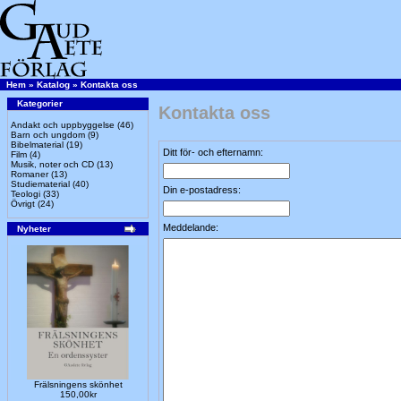
Hem
»
Katalog
»
Kontakta oss
Kategorier
Kontakta oss
Andakt och uppbyggelse
(46)
Barn och ungdom
(9)
Bibelmaterial
(19)
Ditt för- och efternamn:
Film
(4)
Musik, noter och CD
(13)
Romaner
(13)
Studiematerial
(40)
Din e-postadress:
Teologi
(33)
Övrigt
(24)
Meddelande:
Nyheter
Frälsningens skönhet
150,00kr