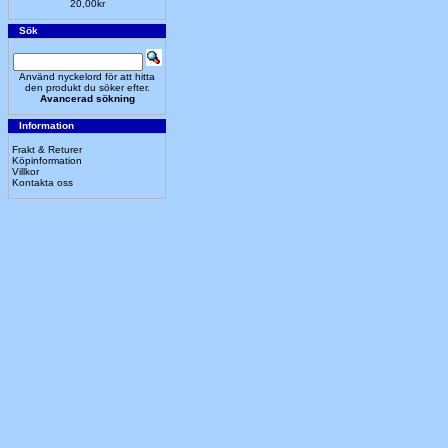
20,00kr
Sök
Använd nyckelord för att hitta
den produkt du söker efter.
Avancerad sökning
Information
Frakt & Returer
Köpinformation
Villkor
Kontakta oss