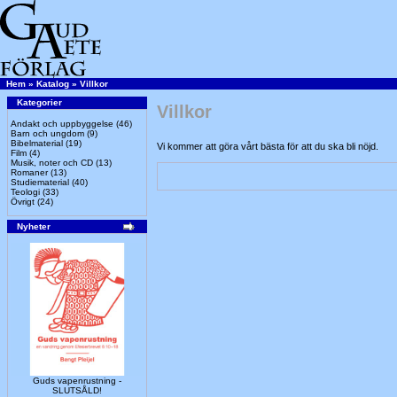
Hem
»
Katalog
»
Villkor
Kategorier
Villkor
Andakt och uppbyggelse
(46)
Barn och ungdom
(9)
Bibelmaterial
(19)
Vi kommer att göra vårt bästa för att du ska bli nöjd.
Film
(4)
Musik, noter och CD
(13)
Romaner
(13)
Studiematerial
(40)
Teologi
(33)
Övrigt
(24)
Nyheter
Guds vapenrustning -
SLUTSÅLD!